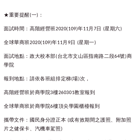
★重要提醒
(
一
)
：
面試時間：高階經營班
2020(109)
年
11
月
7
日
(
星期六
)
全球華商班
2020(109)
年
11
月
9
日
(
星期一
)
面試地點：政大校本部
(
台北市文山區指南路二段
64
號
)
商
學院
報到地點：請依各班組排定梯
(
場
)
次，
高階經營班於商學院
3
樓
260301
教室報到
全球華商班於商學院
6
樓頂尖學園櫃檯報到
攜帶文件：國民身分證正本
(
或有效期間之護照、附加照
片之健保卡、汽機車駕照
)