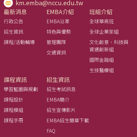
km.emba@nccu.edu.tw
最新消息
EMBA介紹
班組介紹
行政公告
EMBA沿革
全球華商班
招生資訊
特色與優勢
全球企業家組
課程/活動輔導
管理團隊
文化創意、科技與
資通創新組
交通資訊
國際金融組
生技醫療組
課程資訊
招生資訊
學習藍圖與規劃
招生考試訊息
課程設計
EMBA簡介
課程模組
招生宣傳影片
課程手冊
EMBA招生簡章下載
FAQ