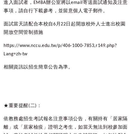
進入面試者，
EMBA
辦公室將以
email
寄送面試通知及注意
事項，請自行下載參考，並留意個人電子郵件。
面試當天請配合本校自
6
月
22
日起開放校外人士進出校園
開放空間管制措施
https://www.nccu.edu.tw/p/406-1000-7853,r149.php?
Lang=zh-tw
相關資訊以招生簡章公告為準。
★重要提醒
(
二
)
：
依教務處招生考試報名注意事項公告，有關持有「居家隔
離」或「居家檢疫」證明之考生，如當天無法到校參加面