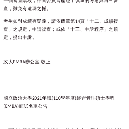
一個審查階段，評審委員皆歷經了慎重的考慮與再三審
查，難免有遺珠之憾。
考生如對成績有疑義，請依簡章第
14
頁「十二、成績複
查」之規定，申請複查；或依「十三、申訴程序」之規
定，提出申訴。
政大
EMBA
辦公室
敬上
國立政治大學
2021
年班
(110
學年度
)
經營管理碩士學程
(EMBA)
面試名單公告