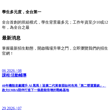
學生多元度，全台第一
全台首創的班組模式，學生背景最多元；工作年資至少10或12
年，為全台之最
最新消息
掌握最新招生動態，開啟職場升華之門，立即瀏覽我們的招生
官網！
06
2026 / 08
課程/活動輔導
40年機殼老廠躍升 AI 黑馬！迎廣二代黃泰淵如何布局「第二營運重鎮」、
政大EMBA陪伴打造下一個產能倍增的戰略基地
29
2026 / 07