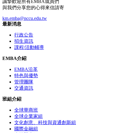
誠摯歡迎所有EMBA成員們
與我們分享您的心得來信請寄
km.emba@nccu.edu.tw
最新消息
行政公告
招生資訊
課程/活動輔導
EMBA介紹
EMBA沿革
特色與優勢
管理團隊
交通資訊
班組介紹
全球華商班
全球企業家組
文化創意、科技與資通創新組
國際金融組