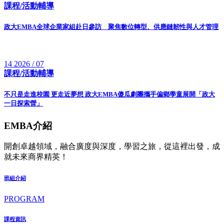
課程/活動輔導
政大EMBA全球企業家組赴日參訪 聚焦數位轉型、供應鏈韌性與人才管理
14
2026 / 07
課程/活動輔導
不只是走進校園 更走近夢想 政大EMBA傻瓜劇團攜手偏鄉學童展開「政大
一日探索營」
EMBA介紹
開創卓越領域，融合廣度與深度，學習之旅，從這裡出發，成
就未來商界精英！
班組介紹
PROGRAM
課程資訊