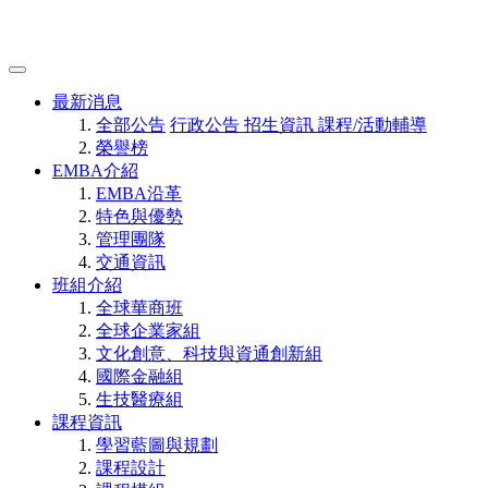
最新消息
全部公告
行政公告
招生資訊
課程/活動輔導
榮譽榜
EMBA介紹
EMBA沿革
特色與優勢
管理團隊
交通資訊
班組介紹
全球華商班
全球企業家組
文化創意、科技與資通創新組
國際金融組
生技醫療組
課程資訊
學習藍圖與規劃
課程設計