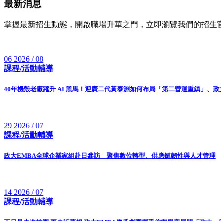
最新消息
掌握最新招生動態，開啟職場升華之門，立即瀏覽我們的招生
06
2026 / 08
課程/活動輔導
40年機殼老廠躍升 AI 黑馬！迎廣二代黃泰淵如何布局「第二營運重鎮」、
29
2026 / 07
課程/活動輔導
政大EMBA全球企業家組赴日參訪 聚焦數位轉型、供應鏈韌性與人才管理
14
2026 / 07
課程/活動輔導