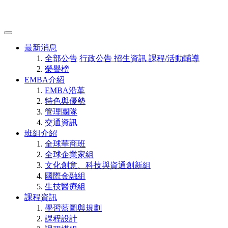
最新消息
全部公告
行政公告
招生資訊
課程/活動輔導
榮譽榜
EMBA介紹
EMBA沿革
特色與優勢
管理團隊
交通資訊
班組介紹
全球華商班
全球企業家組
文化創意、科技與資通創新組
國際金融組
生技醫療組
課程資訊
學習藍圖與規劃
課程設計