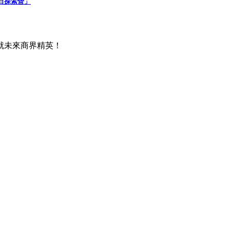
日探索營」
就未來商界精英！