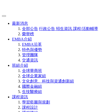
最新消息
全部公告
行政公告
招生資訊
課程/活動輔導
榮譽榜
EMBA介紹
EMBA沿革
特色與優勢
管理團隊
交通資訊
班組介紹
全球華商班
全球企業家組
文化創意、科技與資通創新組
國際金融組
生技醫療組
課程資訊
學習藍圖與規劃
課程設計