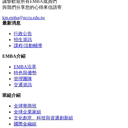
誠摯歡迎所有EMBA成員們
與我們分享您的心得來信請寄
km.emba@nccu.edu.tw
最新消息
行政公告
招生資訊
課程/活動輔導
EMBA介紹
EMBA沿革
特色與優勢
管理團隊
交通資訊
班組介紹
全球華商班
全球企業家組
文化創意、科技與資通創新組
國際金融組