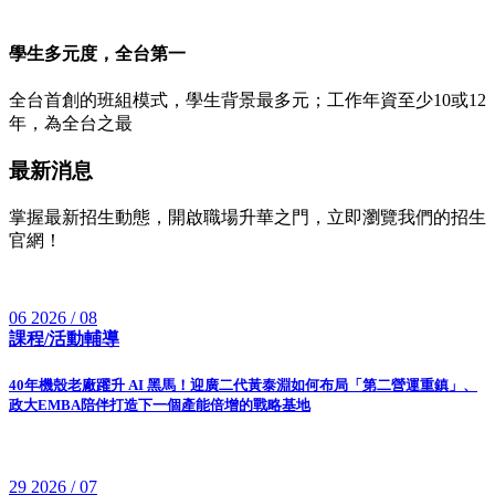
學生多元度，全台第一
全台首創的班組模式，學生背景最多元；工作年資至少10或12
年，為全台之最
最新消息
掌握最新招生動態，開啟職場升華之門，立即瀏覽我們的招生
官網！
06
2026 / 08
課程/活動輔導
40年機殼老廠躍升 AI 黑馬！迎廣二代黃泰淵如何布局「第二營運重鎮」、
政大EMBA陪伴打造下一個產能倍增的戰略基地
29
2026 / 07