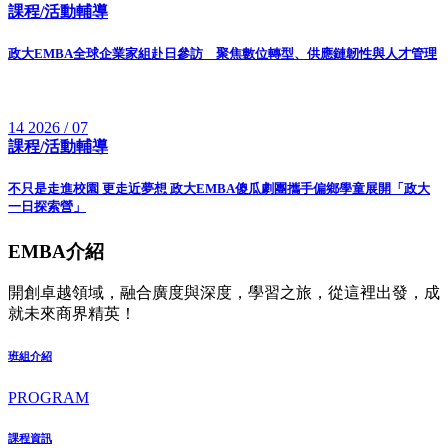
課程/活動輔導
政大EMBA全球企業家組赴日參訪 聚焦數位轉型、供應鏈韌性與人才管理
14
2026 / 07
課程/活動輔導
不只是走進校園 更走近夢想 政大EMBA傻瓜劇團攜手偏鄉學童展開「政大
一日探索營」
EMBA介紹
開創卓越領域，融合廣度與深度，學習之旅，從這裡出發，成
就未來商界精英！
班組介紹
PROGRAM
課程資訊