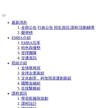
最新消息
全部公告
行政公告
招生資訊
課程/活動輔導
榮譽榜
EMBA介紹
EMBA沿革
特色與優勢
管理團隊
交通資訊
班組介紹
全球華商班
全球企業家組
文化創意、科技與資通創新組
國際金融組
生技醫療組
課程資訊
學習藍圖與規劃
課程設計