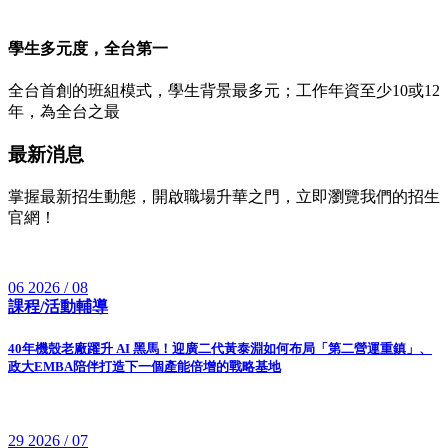
學生多元度，全台第一
全台首創的班組模式，學生背景最多元；工作年資至少10或12
年，為全台之最
最新消息
掌握最新招生動態，開啟職場升華之門，立即瀏覽我們的招生
官網！
06
2026 / 08
課程/活動輔導
40年機殼老廠躍升 AI 黑馬！迎廣二代黃泰淵如何布局「第二營運重鎮」、
政大EMBA陪伴打造下一個產能倍增的戰略基地
29
2026 / 07