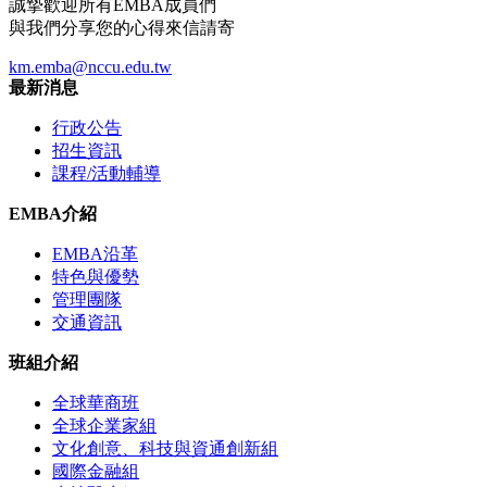
誠摯歡迎所有EMBA成員們
與我們分享您的心得來信請寄
km.emba@nccu.edu.tw
最新消息
行政公告
招生資訊
課程/活動輔導
EMBA介紹
EMBA沿革
特色與優勢
管理團隊
交通資訊
班組介紹
全球華商班
全球企業家組
文化創意、科技與資通創新組
國際金融組