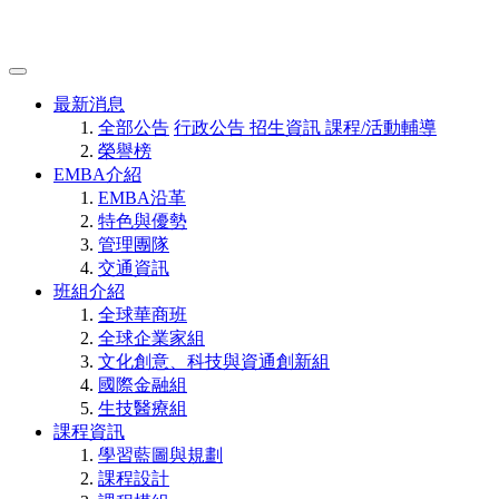
最新消息
全部公告
行政公告
招生資訊
課程/活動輔導
榮譽榜
EMBA介紹
EMBA沿革
特色與優勢
管理團隊
交通資訊
班組介紹
全球華商班
全球企業家組
文化創意、科技與資通創新組
國際金融組
生技醫療組
課程資訊
學習藍圖與規劃
課程設計