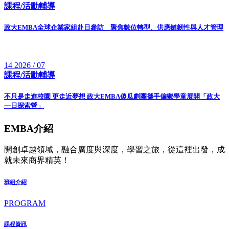
課程/活動輔導
政大EMBA全球企業家組赴日參訪 聚焦數位轉型、供應鏈韌性與人才管理
14
2026 / 07
課程/活動輔導
不只是走進校園 更走近夢想 政大EMBA傻瓜劇團攜手偏鄉學童展開「政大
一日探索營」
EMBA介紹
開創卓越領域，融合廣度與深度，學習之旅，從這裡出發，成
就未來商界精英！
班組介紹
PROGRAM
課程資訊