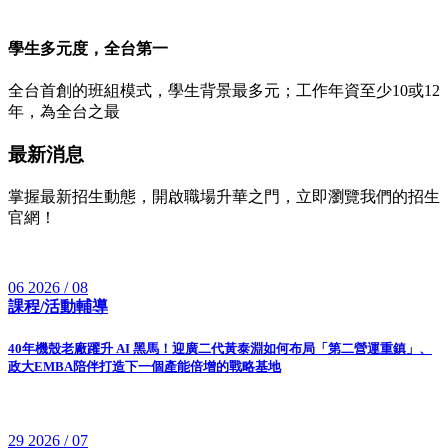
學生多元度，全台第一
全台首創的班組模式，學生背景最多元；工作年資至少10或12
年，為全台之最
最新消息
掌握最新招生動態，開啟職場升華之門，立即瀏覽我們的招生
官網！
06
2026 / 08
課程/活動輔導
40年機殼老廠躍升 AI 黑馬！迎廣二代黃泰淵如何布局「第二營運重鎮」、
政大EMBA陪伴打造下一個產能倍增的戰略基地
29
2026 / 07