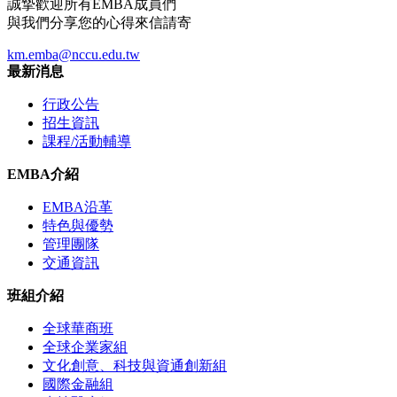
誠摯歡迎所有EMBA成員們
與我們分享您的心得來信請寄
km.emba@nccu.edu.tw
最新消息
行政公告
招生資訊
課程/活動輔導
EMBA介紹
EMBA沿革
特色與優勢
管理團隊
交通資訊
班組介紹
全球華商班
全球企業家組
文化創意、科技與資通創新組
國際金融組