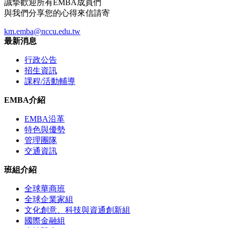
誠摯歡迎所有EMBA成員們
與我們分享您的心得來信請寄
km.emba@nccu.edu.tw
最新消息
行政公告
招生資訊
課程/活動輔導
EMBA介紹
EMBA沿革
特色與優勢
管理團隊
交通資訊
班組介紹
全球華商班
全球企業家組
文化創意、科技與資通創新組
國際金融組