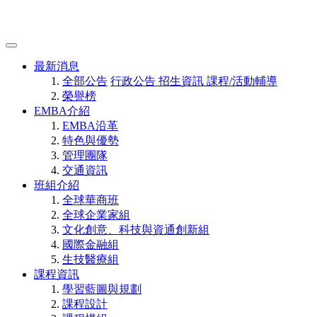
最新消息
全部公告
行政公告
招生資訊
課程/活動輔導
榮譽榜
EMBA介紹
EMBA沿革
特色與優勢
管理團隊
交通資訊
班組介紹
全球華商班
全球企業家組
文化創意、科技與資通創新組
國際金融組
生技醫療組
課程資訊
學習藍圖與規劃
課程設計