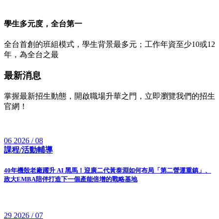
學生多元度，全台第一
全台首創的班組模式，學生背景最多元；工作年資至少10或12
年，為全台之最
最新消息
掌握最新招生動態，開啟職場升華之門，立即瀏覽我們的招生
官網！
06
2026 / 08
課程/活動輔導
40年機殼老廠躍升 AI 黑馬！迎廣二代黃泰淵如何布局「第二營運重鎮」、
政大EMBA陪伴打造下一個產能倍增的戰略基地
29
2026 / 07