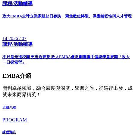
課程/活動輔導
政大EMBA全球企業家組赴日參訪 聚焦數位轉型、供應鏈韌性與人才管理
14
2026 / 07
課程/活動輔導
不只是走進校園 更走近夢想 政大EMBA傻瓜劇團攜手偏鄉學童展開「政大
一日探索營」
EMBA介紹
開創卓越領域，融合廣度與深度，學習之旅，從這裡出發，成
就未來商界精英！
班組介紹
PROGRAM
課程資訊