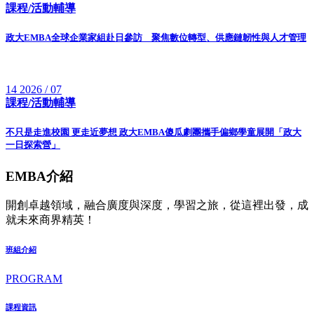
課程/活動輔導
政大EMBA全球企業家組赴日參訪 聚焦數位轉型、供應鏈韌性與人才管理
14
2026 / 07
課程/活動輔導
不只是走進校園 更走近夢想 政大EMBA傻瓜劇團攜手偏鄉學童展開「政大
一日探索營」
EMBA介紹
開創卓越領域，融合廣度與深度，學習之旅，從這裡出發，成
就未來商界精英！
班組介紹
PROGRAM
課程資訊