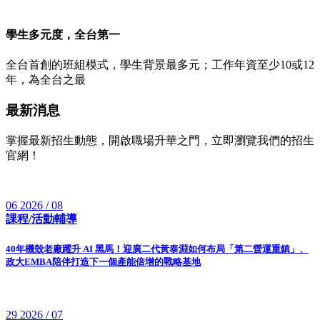
學生多元度，全台第一
全台首創的班組模式，學生背景最多元；工作年資至少10或12
年，為全台之最
最新消息
掌握最新招生動態，開啟職場升華之門，立即瀏覽我們的招生
官網！
06
2026 / 08
課程/活動輔導
40年機殼老廠躍升 AI 黑馬！迎廣二代黃泰淵如何布局「第二營運重鎮」、
政大EMBA陪伴打造下一個產能倍增的戰略基地
29
2026 / 07