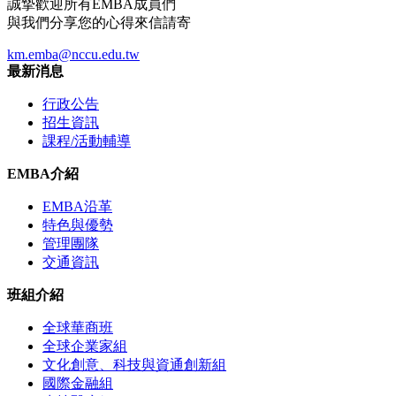
誠摯歡迎所有EMBA成員們
與我們分享您的心得來信請寄
km.emba@nccu.edu.tw
最新消息
行政公告
招生資訊
課程/活動輔導
EMBA介紹
EMBA沿革
特色與優勢
管理團隊
交通資訊
班組介紹
全球華商班
全球企業家組
文化創意、科技與資通創新組
國際金融組