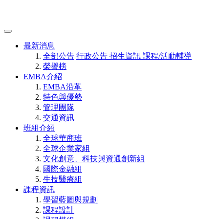
最新消息
全部公告
行政公告
招生資訊
課程/活動輔導
榮譽榜
EMBA介紹
EMBA沿革
特色與優勢
管理團隊
交通資訊
班組介紹
全球華商班
全球企業家組
文化創意、科技與資通創新組
國際金融組
生技醫療組
課程資訊
學習藍圖與規劃
課程設計