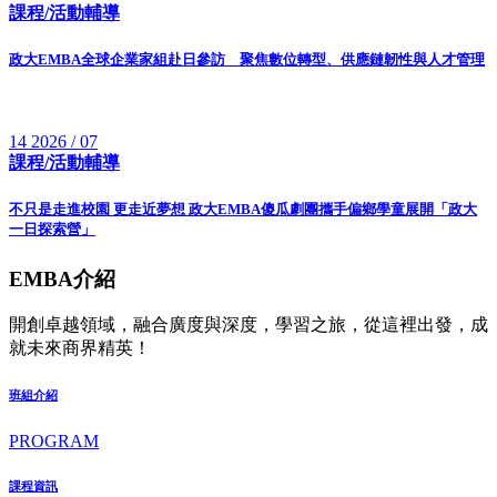
課程/活動輔導
政大EMBA全球企業家組赴日參訪 聚焦數位轉型、供應鏈韌性與人才管理
14
2026 / 07
課程/活動輔導
不只是走進校園 更走近夢想 政大EMBA傻瓜劇團攜手偏鄉學童展開「政大
一日探索營」
EMBA介紹
開創卓越領域，融合廣度與深度，學習之旅，從這裡出發，成
就未來商界精英！
班組介紹
PROGRAM
課程資訊