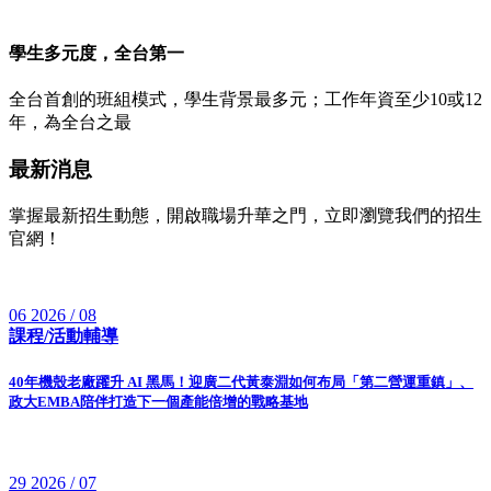
學生多元度，全台第一
全台首創的班組模式，學生背景最多元；工作年資至少10或12
年，為全台之最
最新消息
掌握最新招生動態，開啟職場升華之門，立即瀏覽我們的招生
官網！
06
2026 / 08
課程/活動輔導
40年機殼老廠躍升 AI 黑馬！迎廣二代黃泰淵如何布局「第二營運重鎮」、
政大EMBA陪伴打造下一個產能倍增的戰略基地
29
2026 / 07