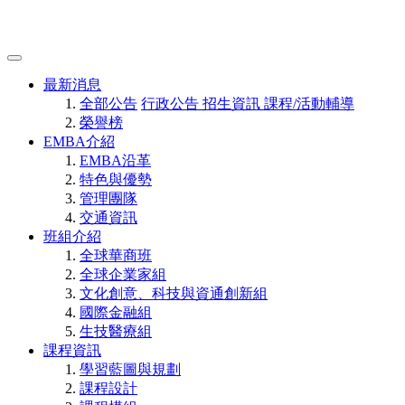
最新消息
全部公告
行政公告
招生資訊
課程/活動輔導
榮譽榜
EMBA介紹
EMBA沿革
特色與優勢
管理團隊
交通資訊
班組介紹
全球華商班
全球企業家組
文化創意、科技與資通創新組
國際金融組
生技醫療組
課程資訊
學習藍圖與規劃
課程設計