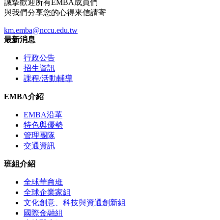
誠摯歡迎所有EMBA成員們
與我們分享您的心得來信請寄
km.emba@nccu.edu.tw
最新消息
行政公告
招生資訊
課程/活動輔導
EMBA介紹
EMBA沿革
特色與優勢
管理團隊
交通資訊
班組介紹
全球華商班
全球企業家組
文化創意、科技與資通創新組
國際金融組