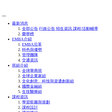
最新消息
全部公告
行政公告
招生資訊
課程/活動輔導
榮譽榜
EMBA介紹
EMBA沿革
特色與優勢
管理團隊
交通資訊
班組介紹
全球華商班
全球企業家組
文化創意、科技與資通創新組
國際金融組
生技醫療組
課程資訊
學習藍圖與規劃
課程設計