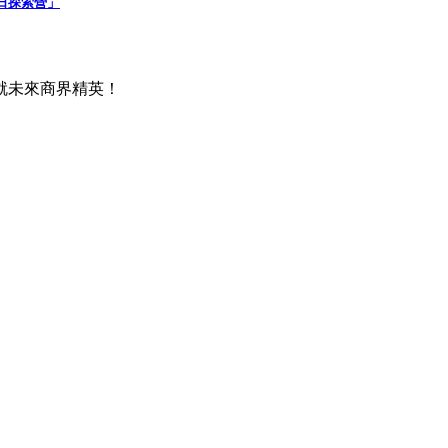
日探索營」
就未來商界精英！