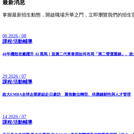
最新消息
掌握最新招生動態，開啟職場升華之門，立即瀏覽我們的招生
06
2026 / 08
課程/活動輔導
40年機殼老廠躍升 AI 黑馬！迎廣二代黃泰淵如何布局「第二營運重鎮」、
29
2026 / 07
課程/活動輔導
政大EMBA全球企業家組赴日參訪 聚焦數位轉型、供應鏈韌性與人才管理
14
2026 / 07
課程/活動輔導